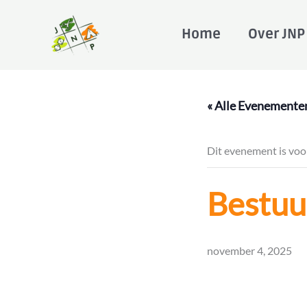
Ga
naar
Home
Over JNP
de
inhoud
« Alle Evenemente
Dit evenement is voor
Bestuu
november 4, 2025