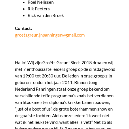
Roel Nelissen
Rik Peeters
Rick van den Broek
Contact:
groetsgreun.jnpanningen@gmail.com
Hallo! Wij zijn Groëts Greun! Sinds 2018 draaien wij
met 7 enthousiaste leiders groep op de dinsdagavond
van 19:00 tot 20:30 uur. De leden in onze groep zijn
geboren rondom het jaar 2011. Binnen Jong
Nederland Panningen staat onze groep bekend om
verschillende toffe programma’s zoals het verdienen
van Stookmeister diploma’s knikkerbanen bouwen,
“just of a boot of us”, de grote boterhammen show en
de gaafste tochten. Aldus onze leden: “Ik weet niet
wat ik het leukste vind, want alles is vet!” Net zo als
iedere andere groep bij JNP gaan we in het voor- en