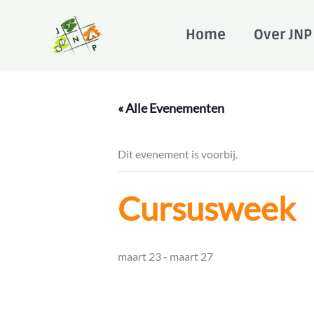
Ga
naar
Home
Over JNP
de
inhoud
« Alle Evenementen
Dit evenement is voorbij.
Cursusweek
maart 23
-
maart 27