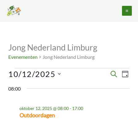
Ga
naar
de
inhoud
Jong Nederland Limburg
Evenementen
in
Evenementen
Jong Nederland Limburg
oktober
12,
10/12/2025
Evenementen
Evene
ZOEKEN
2025
DAG
Zoeken
weerg
Selecteer
en
naviga
08:00
een
weergeven
datum.
navigatie
oktober 12, 2025 @ 08:00
-
17:00
Outdoordagen