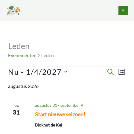
Ga
naar
de
inhoud
Leden
Evenementen
Evenementen
Leden
Nu
 - 
1/4/2027
Evenementen
Evene
ZOEKEN
LIJST
Zoeken
weerg
Selecteer
en
naviga
augustus 2026
een
weergeven
datum.
navigatie
augustus 31
-
september 4
MA
31
Start nieuwe seizoen!
Blokhut de Kei