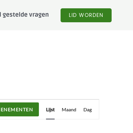
l gestelde vragen
LID WORDEN
Evenement
VENEMENTEN
Lijst
Maand
Dag
weergaven
navigatie