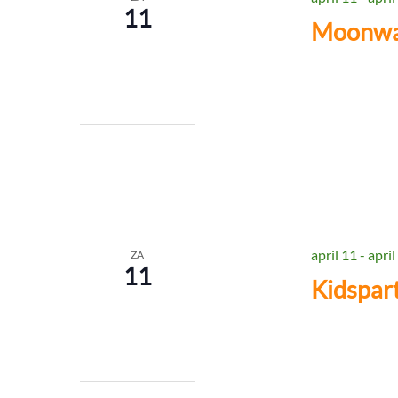
11
Moonwa
april 11
-
april
ZA
11
Kidspar