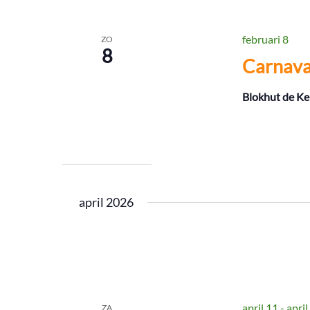
februari 8
ZO
8
Carnaval
Blokhut de Ke
april 2026
april 11
-
april
ZA