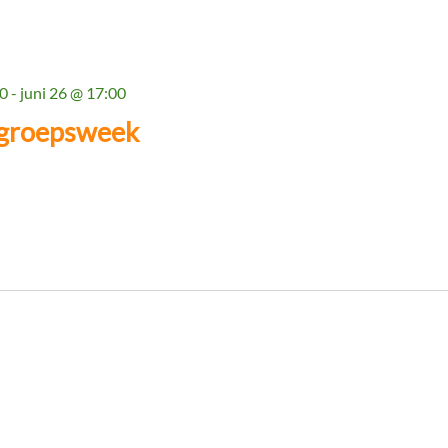
00
-
juni 26 @ 17:00
 groepsweek