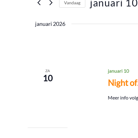
januari 10
Vandaag
Zoek
voor
Selecteer
Evenementen
een
januari 2026
met
datum.
keyword.
januari 10
ZA
10
Night o
Meer info volg