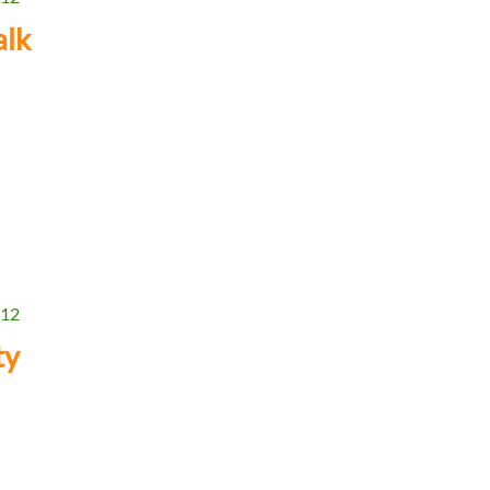
lk
 12
ty