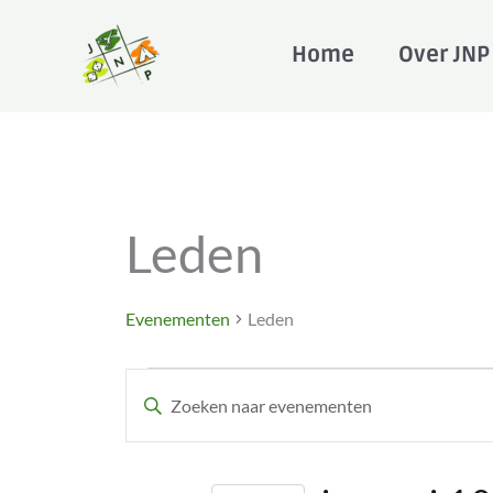
Ga
naar
Home
Over JNP
de
inhoud
Evenementen
Leden
Evenementen
Leden
Evenementen
Vul
Zoeken
een
en
keyword
weergeven
in.
navigatie