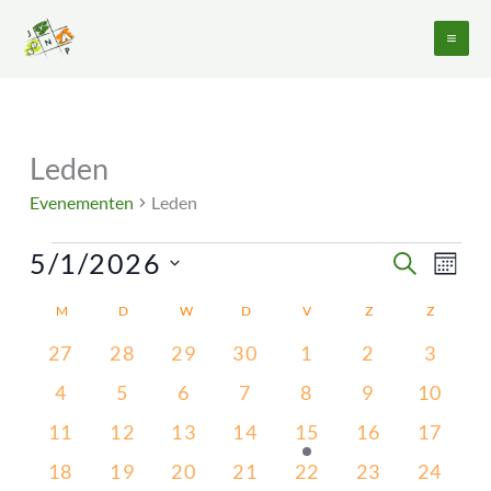
Ga
naar
de
inhoud
MAANDAG
DINSDAG
WOENSDAG
DONDERDAG
VRIJDAG
ZATERDAG
ZONDAG
Leden
Evenementen
Evenementen
Leden
5/1/2026
Evenementen
Evene
ZOEKEN
MAA
Zoeken
weerg
Selecteer
en
naviga
M
D
W
D
V
Z
Z
Kalender
een
weergeven
van
datum.
0
0
0
0
0
0
0
27
28
29
30
1
2
3
navigatie
Evenementen
evenementen
evenementen
evenementen
evenementen
evenementen
evenemente
evene
0
0
0
0
0
0
0
4
5
6
7
8
9
10
evenementen
evenementen
evenementen
evenementen
evenementen
evenemente
evenem
0
0
0
0
1
0
0
11
12
13
14
15
16
17
evenementen
evenementen
evenementen
evenementen
evenement
evenementen
evenem
0
0
0
0
0
0
0
18
19
20
21
22
23
24