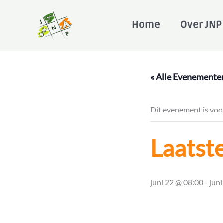
Ga
naar
Home
Over JNP
de
inhoud
« Alle Evenemente
Dit evenement is voor
Laatst
juni 22 @ 08:00
-
jun