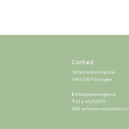
Contact
18 Novemberring 60a
5981 EW Panningen
E
info@jnpanningen.nl
T
31 6 43292375
(Wij verhuren onze blokhut n