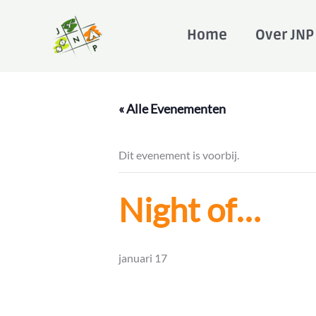
Ga
naar
Home
Over JNP
de
inhoud
« Alle Evenementen
Dit evenement is voorbij.
Night of…
januari 17