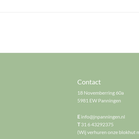
Contact
18 Novemberring 60a
5981 EW Panningen
E
info@jnpanningen.nl
T
31 6 43292375
(Wij verhuren onze blokhut n