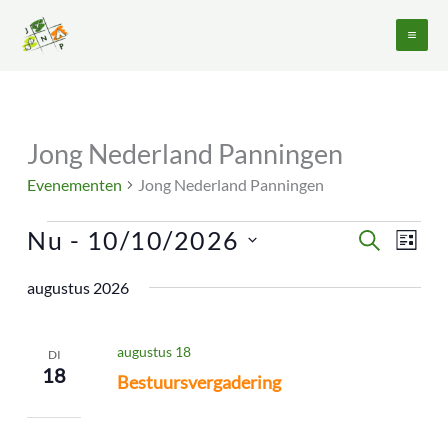
Ga
naar
de
inhoud
Jong Nederland Panningen
Evenementen
Evenementen
Jong Nederland Panningen
Nu
 - 
10/10/2026
Evenementen
Evene
ZOEKEN
LIJST
Zoeken
weerg
Selecteer
en
naviga
augustus 2026
een
weergeven
datum.
navigatie
augustus 18
DI
18
Bestuursvergadering