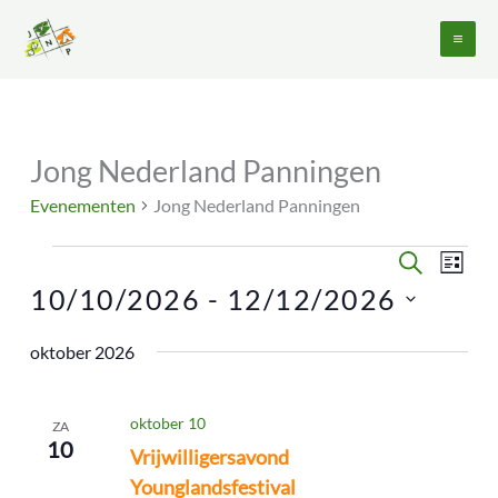
Ga
naar
de
inhoud
Jong Nederland Panningen
Evenementen
Evenementen
Jong Nederland Panningen
Evenementen
Evene
ZOEKEN
LIJST
Zoeken
weerg
10/10/2026
 - 
12/12/2026
en
naviga
Selecteer
weergeven
oktober 2026
een
navigatie
datum.
oktober 10
ZA
10
Vrijwilligersavond
Younglandsfestival