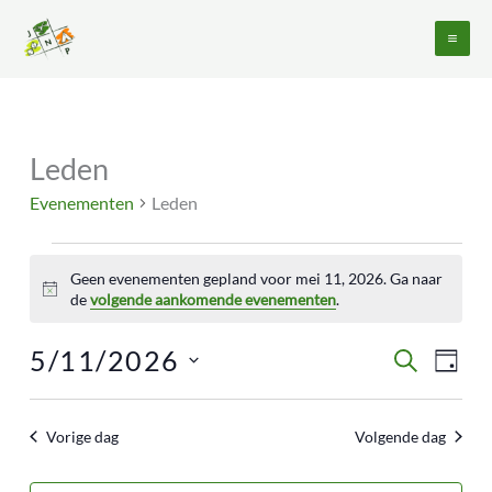
Ga
naar
de
inhoud
Leden
Evenementen
in
Evenementen
Leden
mei
11,
2026
Geen evenementen gepland voor mei 11, 2026. Ga naar
Bericht
de
volgende aankomende evenementen
.
5/11/2026
Evenementen
Evene
ZOEKEN
DAG
Zoeken
weerg
Selecteer
en
naviga
een
weergeven
Vorige dag
Volgende dag
datum.
navigatie