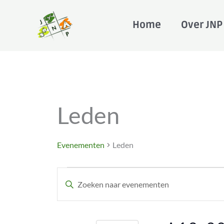
Ga
naar
Home
Over JNP
de
inhoud
Evenementen
Leden
in
mei
13,
Evenementen
Leden
2026
Evenementen
Vul
Zoeken
een
en
keyword
weergeven
in.
navigatie