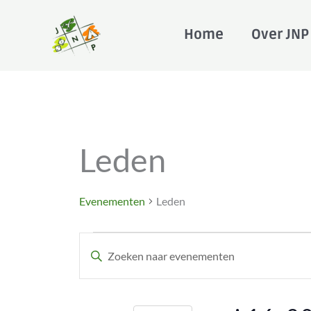
Ga
naar
Home
Over JNP
de
inhoud
Evenementen
Leden
in
mei
16,
Evenementen
Leden
2026
Evenementen
Vul
Zoeken
een
en
keyword
weergeven
in.
navigatie